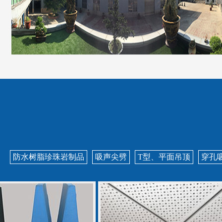
防水树脂珍珠岩制品
吸声尖劈
T型、平面吊顶
穿孔