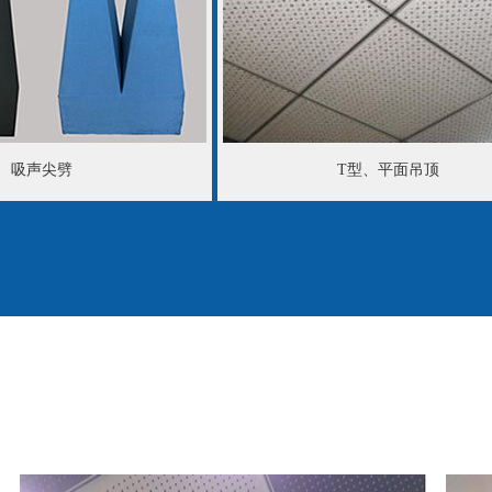
尖劈
T型、平面吊顶